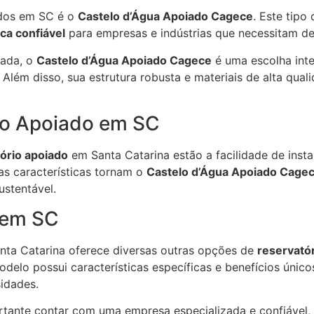
ados em SC é o
Castelo d’Água Apoiado Cagece
. Este tipo
ica confiável
para empresas e indústrias que necessitam d
ada, o
Castelo d’Água Apoiado Cagece
é uma escolha inte
lém disso, sua estrutura robusta e materiais de alta qua
io Apoiado em SC
ório apoiado
em Santa Catarina estão a facilidade de inst
as características tornam o
Castelo d’Água Apoiado Cage
ustentável.
 em SC
anta Catarina oferece diversas outras opções de
reservató
delo possui características específicas e benefícios único
idades.
tante contar com uma empresa especializada e confiável, 