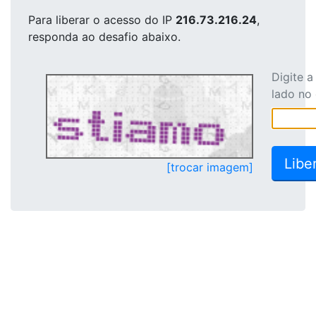
Para liberar o acesso
do IP
216.73.216.24
,
responda ao desafio abaixo.
Digite 
lado no
[trocar imagem]