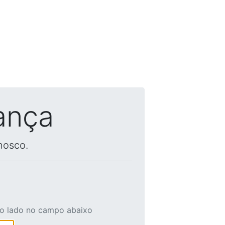
ança
nosco.
ao lado no campo abaixo