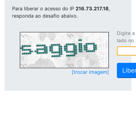
Para liberar o acesso
do IP
216.73.217.18
,
responda ao desafio abaixo.
Digite 
lado no
[trocar imagem]