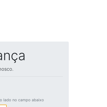
ança
nosco.
ao lado no campo abaixo