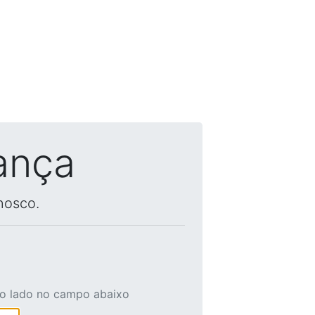
ança
nosco.
ao lado no campo abaixo