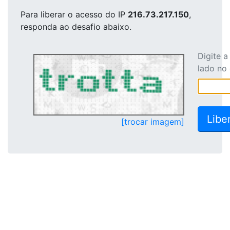
Para liberar o acesso
do IP
216.73.217.150
,
responda ao desafio abaixo.
Digite 
lado no
[trocar imagem]