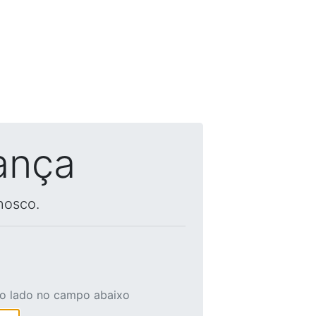
ança
nosco.
ao lado no campo abaixo