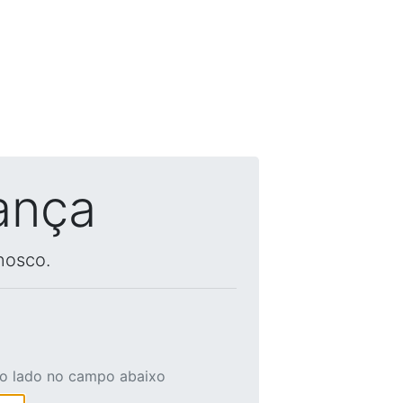
ança
nosco.
ao lado no campo abaixo