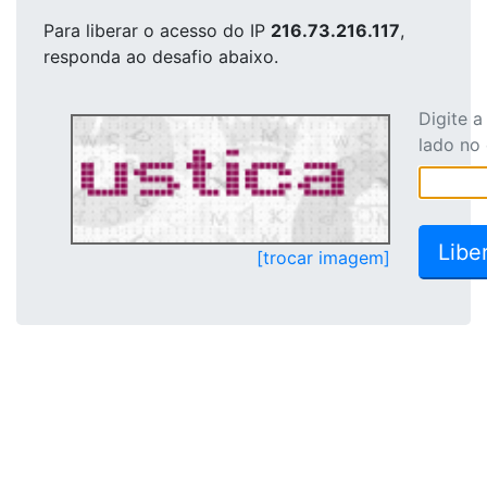
Para liberar o acesso
do IP
216.73.216.117
,
responda ao desafio abaixo.
Digite 
lado no
[trocar imagem]