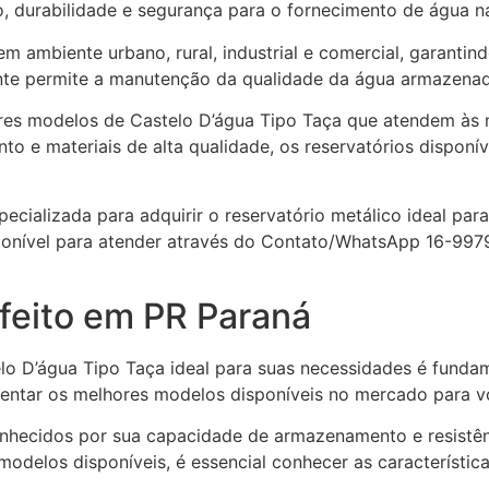
durabilidade e segurança para o fornecimento de água na
em ambiente urbano, rural, industrial e comercial, garantin
ente permite a manutenção da qualidade da água armazenad
res modelos de Castelo D’água Tipo Taça que atendem às n
 e materiais de alta qualidade, os reservatórios dispon
ecializada para adquirir o reservatório metálico ideal pa
sponível para atender através do Contato/WhatsApp 16-99
feito em PR Paraná
o D’água Tipo Taça ideal para suas necessidades é fundam
esentar os melhores modelos disponíveis no mercado para v
onhecidos por sua capacidade de armazenamento e resistê
modelos disponíveis, é essencial conhecer as característic