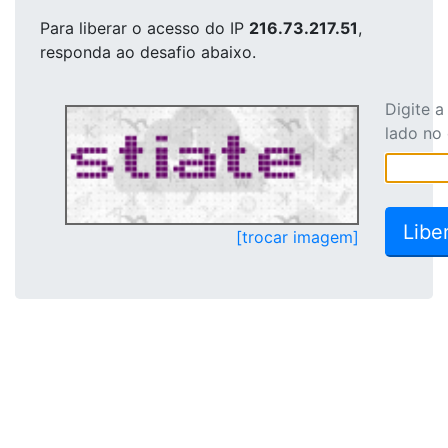
Para liberar o acesso
do IP
216.73.217.51
,
responda ao desafio abaixo.
Digite 
lado no
[trocar imagem]