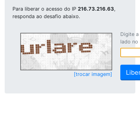
Para liberar o acesso
do IP
216.73.216.63
,
responda ao desafio abaixo.
Digite 
lado no
[trocar imagem]