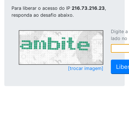
Para liberar o acesso
do IP
216.73.216.23
,
responda ao desafio abaixo.
Digite 
lado no
[trocar imagem]