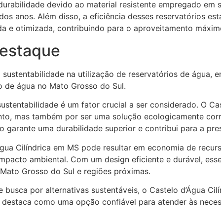
e durabilidade devido ao material resistente empregado em
os anos. Além disso, a eficiência desses reservatórios es
a e otimizada, contribuindo para o aproveitamento máxim
Destaque
sustentabilidade na utilização de reservatórios de água, 
 de água no Mato Grosso do Sul.
sustentabilidade é um fator crucial a ser considerado. O C
o, mas também por ser uma solução ecologicamente corret
io garante uma durabilidade superior e contribui para a p
’Água Cilíndrica em MS pode resultar em economia de recur
pacto ambiental. Com um design eficiente e durável, esse
Mato Grosso do Sul e regiões próximas.
 busca por alternativas sustentáveis, o Castelo d’Água Ci
o se destaca como uma opção confiável para atender às ne