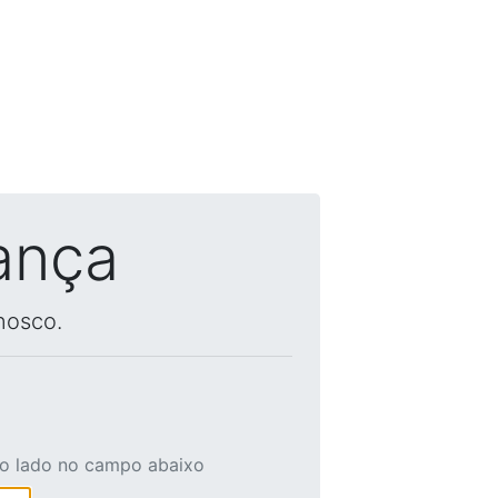
ança
nosco.
ao lado no campo abaixo