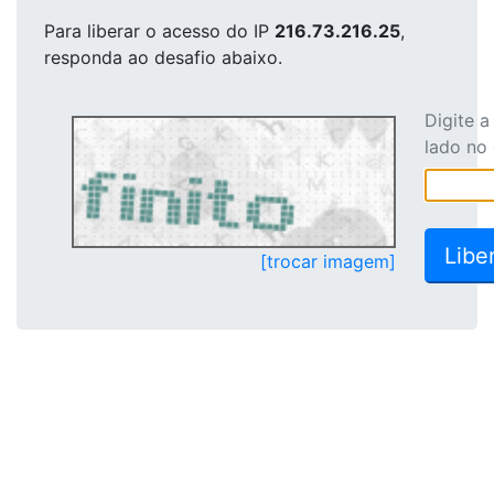
Para liberar o acesso
do IP
216.73.216.25
,
responda ao desafio abaixo.
Digite 
lado no
[trocar imagem]