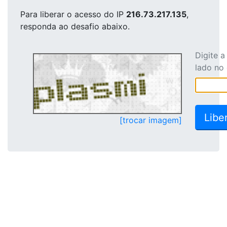
Para liberar o acesso
do IP
216.73.217.135
,
responda ao desafio abaixo.
Digite 
lado no
[trocar imagem]