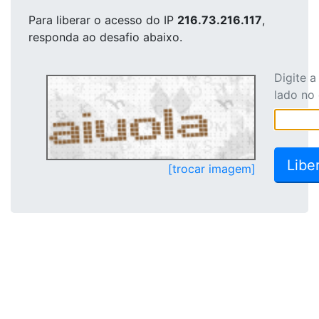
Para liberar o acesso
do IP
216.73.216.117
,
responda ao desafio abaixo.
Digite 
lado no
[trocar imagem]