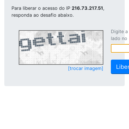
Para liberar o acesso
do IP
216.73.217.51
,
responda ao desafio abaixo.
Digite 
lado no
[trocar imagem]