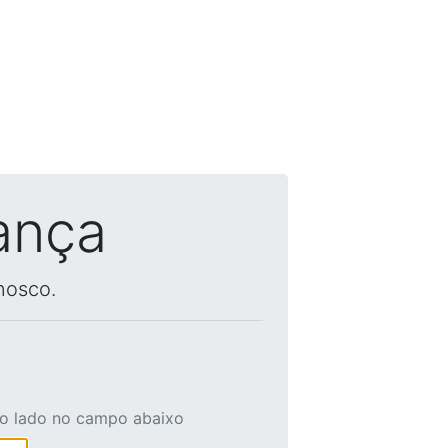
ança
nosco.
ao lado no campo abaixo