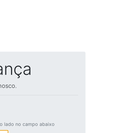
ança
nosco.
ao lado no campo abaixo