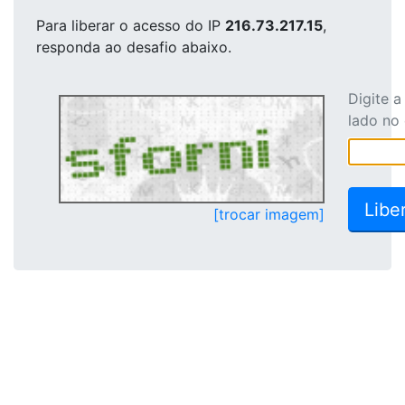
Para liberar o acesso
do IP
216.73.217.15
,
responda ao desafio abaixo.
Digite 
lado no
[trocar imagem]