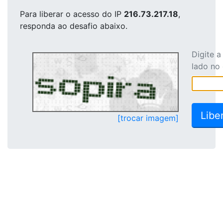
Para liberar o acesso
do IP
216.73.217.18
,
responda ao desafio abaixo.
Digite 
lado no
[trocar imagem]