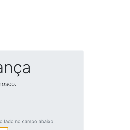
ança
nosco.
ao lado no campo abaixo