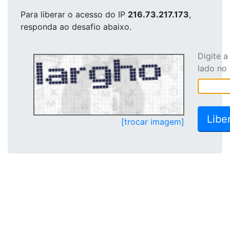
Para liberar o acesso
do IP
216.73.217.173
,
responda ao desafio abaixo.
Digite 
lado no
[trocar imagem]