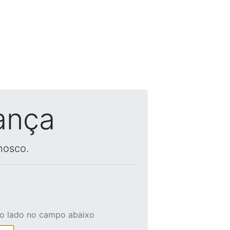
ança
nosco.
ao lado no campo abaixo