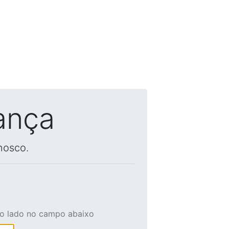
ança
nosco.
ao lado no campo abaixo