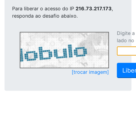
Para liberar o acesso
do IP
216.73.217.173
,
responda ao desafio abaixo.
Digite 
lado no
[trocar imagem]