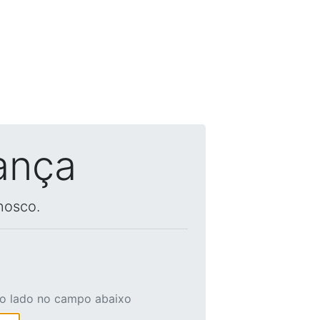
ança
nosco.
ao lado no campo abaixo