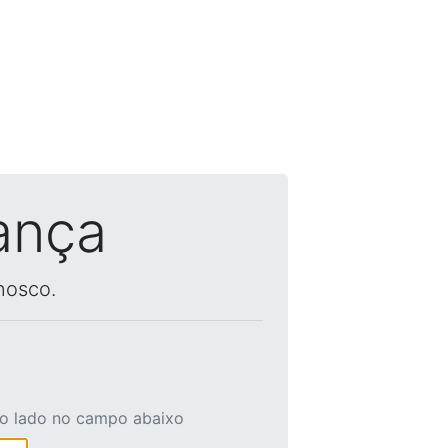
ança
nosco.
ao lado no campo abaixo