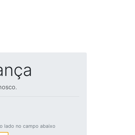
ança
nosco.
ao lado no campo abaixo