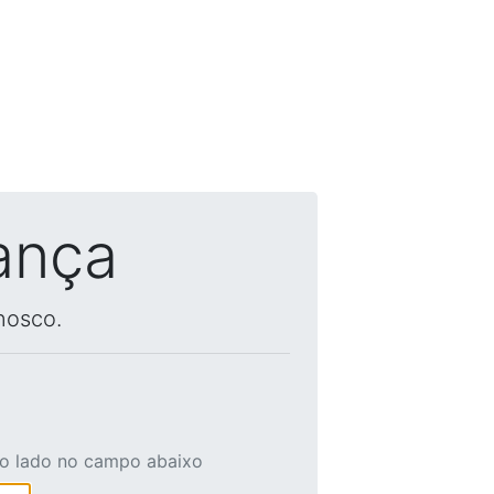
ança
nosco.
ao lado no campo abaixo