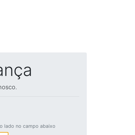
ança
nosco.
ao lado no campo abaixo