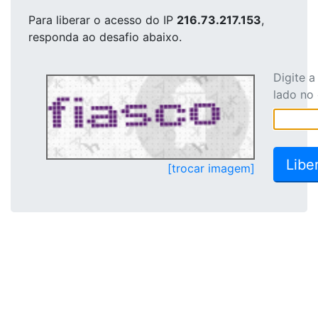
Para liberar o acesso
do IP
216.73.217.153
,
responda ao desafio abaixo.
Digite 
lado no
[trocar imagem]