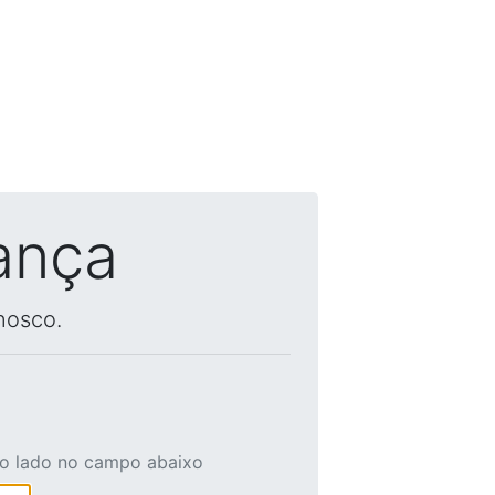
ança
nosco.
ao lado no campo abaixo