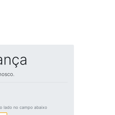
ança
nosco.
ao lado no campo abaixo