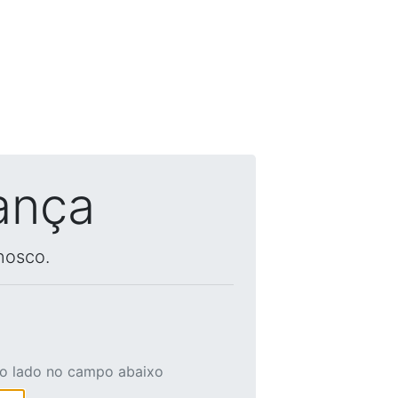
ança
nosco.
ao lado no campo abaixo