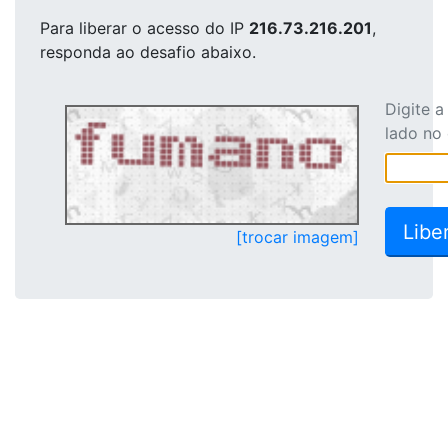
Para liberar o acesso
do IP
216.73.216.201
,
responda ao desafio abaixo.
Digite 
lado no
[trocar imagem]