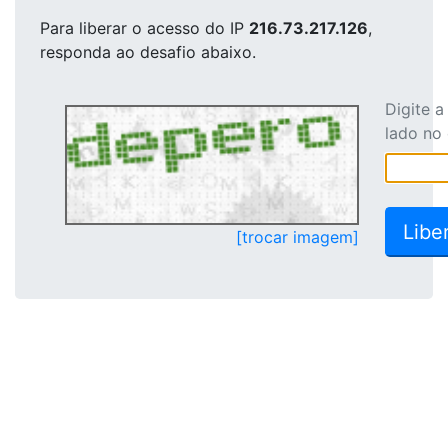
Para liberar o acesso
do IP
216.73.217.126
,
responda ao desafio abaixo.
Digite 
lado no
[trocar imagem]