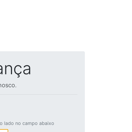
ança
nosco.
ao lado no campo abaixo