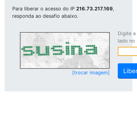
Para liberar o acesso
do IP
216.73.217.169
,
responda ao desafio abaixo.
Digite 
lado no
[trocar imagem]