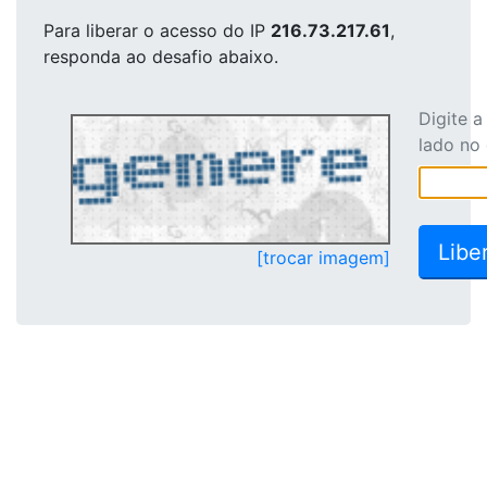
Para liberar o acesso
do IP
216.73.217.61
,
responda ao desafio abaixo.
Digite 
lado no
[trocar imagem]