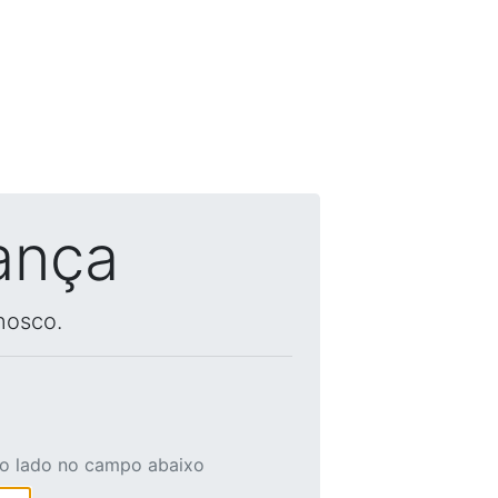
ança
nosco.
ao lado no campo abaixo