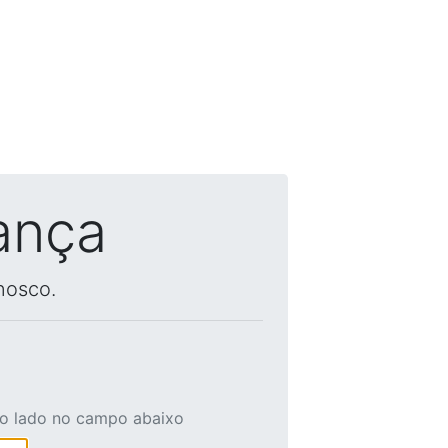
ança
nosco.
ao lado no campo abaixo