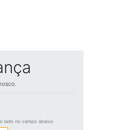
ança
nosco.
ao lado no campo abaixo