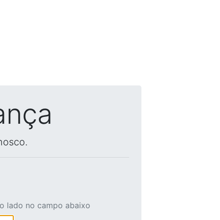
ança
nosco.
ao lado no campo abaixo