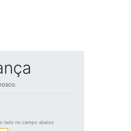
ança
nosco.
ao lado no campo abaixo