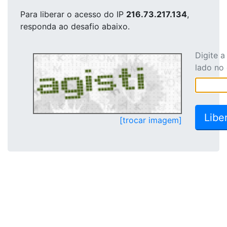
Para liberar o acesso
do IP
216.73.217.134
,
responda ao desafio abaixo.
Digite 
lado no
[trocar imagem]