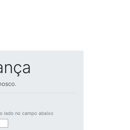
ança
nosco.
ao lado no campo abaixo